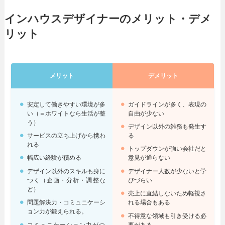
インハウスデザイナーのメリット・デメ
リット
メリット
デメリット
安定して働きやすい環境が多
ガイドラインが多く、表現の
い（＝ホワイトなら生活が整
自由が少ない
う）
デザイン以外の雑務も発生す
サービスの立ち上げから携わ
る
れる
トップダウンが強い会社だと
幅広い経験が積める
意見が通らない
デザイン以外のスキルも身に
デザイナー人数が少ないと学
つく（企画・分析・調整な
びづらい
ど）
売上に直結しないため軽視さ
問題解決力・コミュニケーシ
れる場合もある
ョン力が鍛えられる。
不得意な領域も引き受ける必
コミュニケーション力がつ
要がある