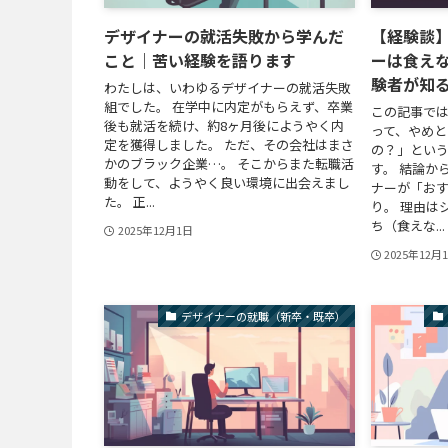
デザイナーの就活失敗から学んだ
【経験談
こと｜苦い経験を語ります
ーは食え
験者が知
わたしは、いわゆるデザイナーの就活失敗
組でした。 在学中に内定がもらえず、卒業
この記事で
後も就活を続け、約8ヶ月後にようやく内
って、やめと
定を獲得しました。 ただ、その会社はまさ
の？」とい
かのブラック企業…。 そこからまた転職活
す。 結論か
動をして、ようやく良い環境に出会えまし
ナーが「お
た。 正...
り。 理由は
ち（食えな...
2025年12月1日
2025年12月
デザイナーの就職（新卒・既卒）